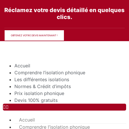
Aller
Réclamez votre devis détaillé en quelques
au
clics.
contenu
OBTENEZ VOTRE DEVIS MAINTENANT !
Accueil
Comprendre l’isolation phonique
Les différentes isolations
Normes & Crédit d’impôts
Prix isolation phonique
Devis 100% gratuits
Accueil
Comprendre l’isolation phonique