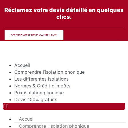
Aller
Réclamez votre devis détaillé en quelques
au
clics.
contenu
OBTENEZ VOTRE DEVIS MAINTENANT !
Accueil
Comprendre l’isolation phonique
Les différentes isolations
Normes & Crédit d’impôts
Prix isolation phonique
Devis 100% gratuits
Accueil
Comprendre l’isolation phonique