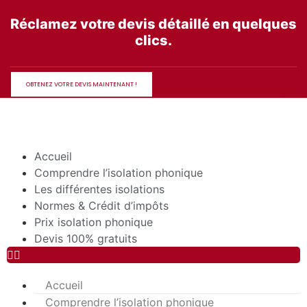
Aller
Réclamez votre devis détaillé en quelques
au
clics.
contenu
OBTENEZ VOTRE DEVIS MAINTENANT !
Accueil
Comprendre l’isolation phonique
Les différentes isolations
Normes & Crédit d’impôts
Prix isolation phonique
Devis 100% gratuits
Accueil
Comprendre l’isolation phonique