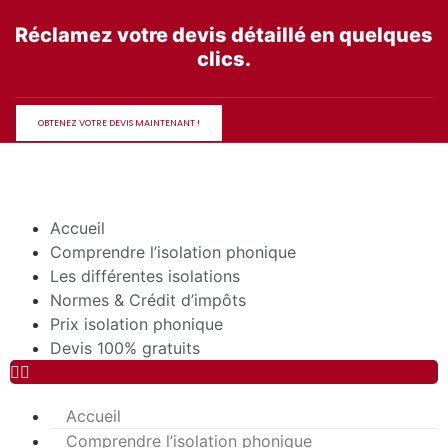
Aller
Réclamez votre devis détaillé en quelques
au
clics.
contenu
OBTENEZ VOTRE DEVIS MAINTENANT !
Accueil
Comprendre l’isolation phonique
Les différentes isolations
Normes & Crédit d’impôts
Prix isolation phonique
Devis 100% gratuits
Accueil
Comprendre l’isolation phonique