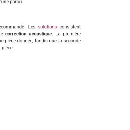
’une paroi).
s recommandé. Les
solutions
consistent
une
correction acoustique
. La première
 une pièce donnée, tandis que la seconde
 pièce.