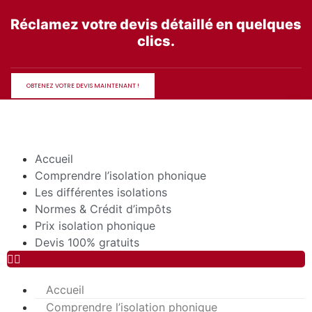
Aller
Réclamez votre devis détaillé en quelques
au
clics.
contenu
OBTENEZ VOTRE DEVIS MAINTENANT !
Accueil
Comprendre l’isolation phonique
Les différentes isolations
Normes & Crédit d’impôts
Prix isolation phonique
Devis 100% gratuits
Accueil
Comprendre l’isolation phonique