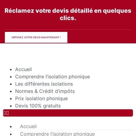
Aller
Réclamez votre devis détaillé en quelques
au
clics.
contenu
OBTENEZ VOTRE DEVIS MAINTENANT !
Accueil
Comprendre l’isolation phonique
Les différentes isolations
Normes & Crédit d’impôts
Prix isolation phonique
Devis 100% gratuits
Accueil
Comprendre l’isolation phonique