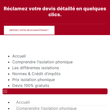
Aller
Réclamez votre devis détaillé en quelques
au
clics.
contenu
OBTENEZ VOTRE DEVIS MAINTENANT !
Accueil
Comprendre l’isolation phonique
Les différentes isolations
Normes & Crédit d’impôts
Prix isolation phonique
Devis 100% gratuits
Accueil
Comprendre l’isolation phonique