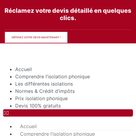
Aller
Réclamez votre devis détaillé en quelques
au
clics.
contenu
OBTENEZ VOTRE DEVIS MAINTENANT !
Accueil
Comprendre l’isolation phonique
Les différentes isolations
Normes & Crédit d’impôts
Prix isolation phonique
Devis 100% gratuits
Accueil
Comprendre l’isolation phonique